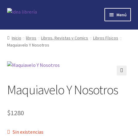
Ir
Ir
Menú
a
al
la
contenido
Inicio
navegación
Inicio
libros
Libros, Revistas y Comics
Libros Físicos
Maquiavelo Y Nosotros
contacto
libros
mi cuenta
🔍
Maquiavelo Y Nosotros
nosotros
novedades
$
1280
preguntas
Sin existencias