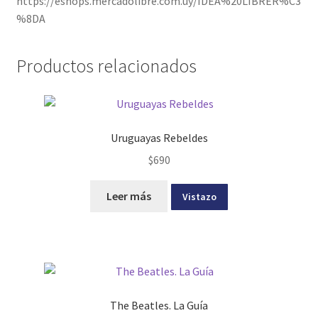
https://eshops.mercadolibre.com.uy/IDEA%20LIBRER%C3
%8DA
Productos relacionados
Uruguayas Rebeldes
$
690
Leer más
Vistazo
The Beatles. La Guía