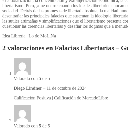
«La dolarización, la concentración y extranjerización económica, la c
libertarismo. Pero, ¿qué ocurre cuando los ideales libertarios chocan 
sociedad. Detrás de las promesas de libertad absoluta, la realidad nunca
desentrañar las principales falacias que sustentan la ideología libertari
las sutiles artimañas y simplificaciones que el libertarismo presenta c
cuestionar las creencias libertarias y desafiar los dogmas que a menud
Idea Librería | Lo de MoLiNa
2 valoraciones en
Falacias Libertarias – Gu
Valorado con
5
de 5
Diego Lindner
–
11 de octubre de 2024
Calificación Positiva | Calificación de MercadoLibre
Valorado con
5
de 5