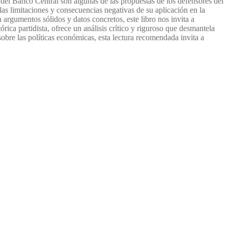
 del Banco Central son algunas de las propuestas de los defensores del
las limitaciones y consecuencias negativas de su aplicación en la
on argumentos sólidos y datos concretos, este libro nos invita a
tórica partidista, ofrece un análisis crítico y riguroso que desmantela
 sobre las políticas económicas, esta lectura recomendada invita a