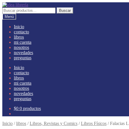
Ir
Ir
a
al
Buscar
Buscar
la
contenido
por:
Menú
navegación
Inicio
contacto
libros
mi cuenta
nosotros
novedades
preguntas
Inicio
contacto
libros
mi cuenta
nosotros
novedades
preguntas
$
0
0 productos
Inicio
/
libros
/
Libros, Revistas y Comics
/
Libros Físicos
/
Falacias L