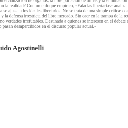
omercialización de órganos, la libre portación de armas y la eliminación
con la realidad? Con un enfoque empírico, «Falacias libertarias» analiza 
 se ajusta a los ideales libertarios. No se trata de una simple crítica: c
a y la defensa irrestricta del libre mercado. Sin caer en la trampa de la re
omo verdades irrefutables. Destinada a quienes se interesen en el debate
o pasan desapercibidos en el discurso popular actual.»
ido Agostinelli