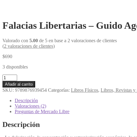
Falacias Libertarias – Guido Ago
Valorado con
5.00
de 5 en base a
2
valoraciones de clientes
(
2
valoraciones de clientes)
$
690
3 disponibles
Falacias
Libertarias
Añadir al carrito
-
SKU:
9789876939454
Categorías:
Libros Físicos
,
Libros, Revistas 
Guido
Agostinelli
Descripción
cantidad
Valoraciones (2)
Preguntas de Mercado Libre
Descripción