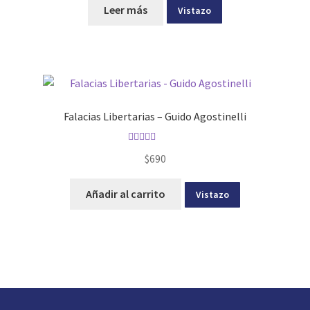
Leer más
Vistazo
Falacias Libertarias – Guido Agostinelli
Valorado con
$
690
5.00
de 5
Añadir al carrito
Vistazo