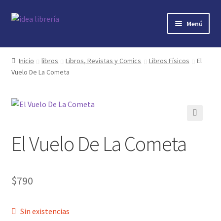
Ir
Ir
Menú
a
al
la
contenido
Inicio
navegación
Inicio
libros
Libros, Revistas y Comics
Libros Físicos
El
Vuelo De La Cometa
contacto
libros
mi cuenta
🔍
El Vuelo De La Cometa
nosotros
novedades
$
790
preguntas
Sin existencias