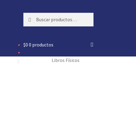
Buscar
Buscar
por:
$
0
0 productos
Libros Físicos