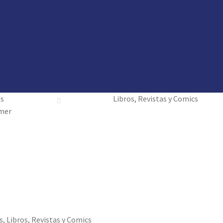
vedades
vedades
preguntas
preguntas
os
Libros, Revistas y Comics
lmer
s
,
Libros, Revistas y Comics