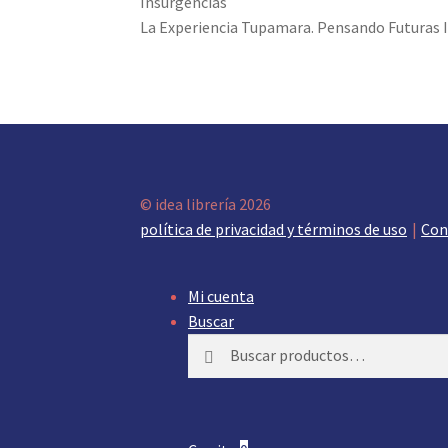
La Experiencia Tupamara. Pensando Futuras 
© idea librería 2026
política de privacidad y términos de uso
Con
Mi cuenta
Buscar
Buscar
Buscar
por: