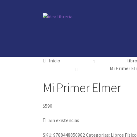
Ir
Ir
a
al
la
contenido
navegación
Inicio
Inicio
contacto
contacto
libros
libros
mi cuenta
mi cuenta
nosotros
nosotros
no
no
Inicio
libr
Mi Primer E
Mi Primer Elmer
$
590
Sin existencias
SKU:
9788448850982
Categorías:
Libros Físico