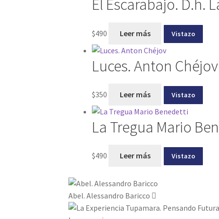
El Escarabajo. D.h. 
$
490
Leer más
Vistazo
Luces. Anton Chéjov
$
350
Leer más
Vistazo
La Tregua Mario Ben
$
490
Leer más
Vistazo
Abel. Alessandro Baricco