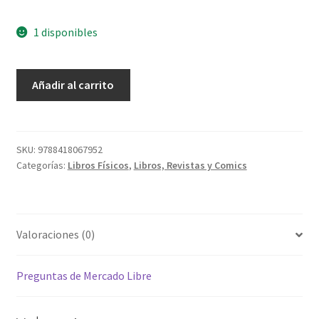
1 disponibles
Ariel
Añadir al carrito
cantidad
SKU:
9788418067952
Categorías:
Libros Físicos
,
Libros, Revistas y Comics
Valoraciones (0)
Preguntas de Mercado Libre