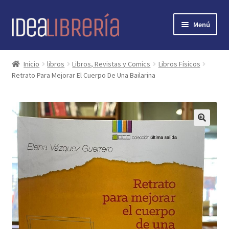
Ir
Ir
Menú
a
al
la
contenido
Inicio
navegación
Inicio
libros
Libros, Revistas y Comics
Libros Físicos
Retrato Para Mejorar El Cuerpo De Una Bailarina
contacto
libros
mi cuenta
🔍
nosotros
novedades
preguntas