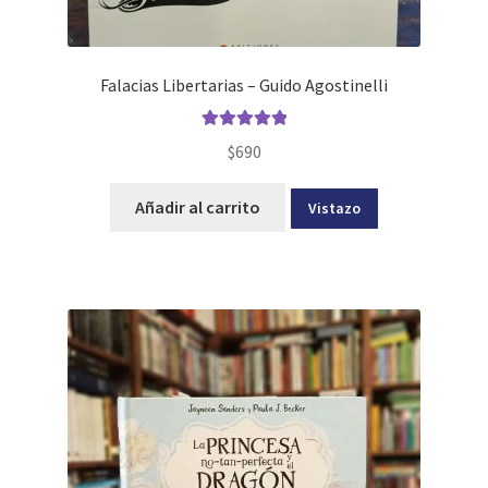
Falacias Libertarias – Guido Agostinelli
Valorado con
$
690
5.00
de 5
Añadir al carrito
Vistazo