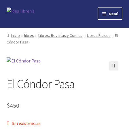
Ir
Ir
Menú
a
al
la
contenido
Inicio
navegación
Inicio
libros
Libros, Revistas y Comics
Libros Físicos
El
Cóndor Pasa
contacto
libros
mi cuenta
🔍
El Cóndor Pasa
nosotros
novedades
$
450
preguntas
Sin existencias