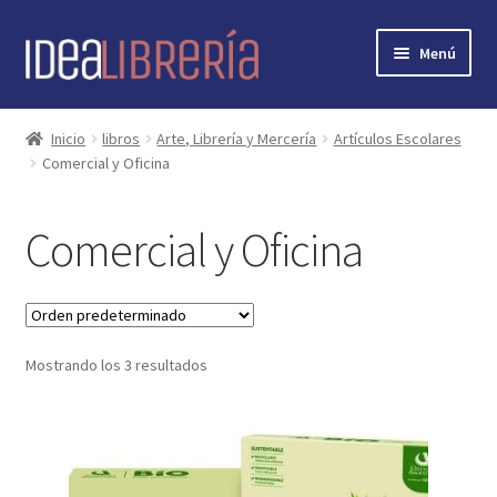
Ir
Ir
Menú
a
al
la
contenido
Inicio
navegación
Inicio
libros
Arte, Librería y Mercería
Artículos Escolares
Comercial y Oficina
contacto
libros
Comercial y Oficina
mi cuenta
nosotros
Mostrando los 3 resultados
novedades
preguntas