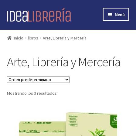
Ir
Ir
Menú
a
al
la
contenido
Inicio
navegación
Inicio
libros
Arte, Librería y Mercería
contacto
Arte, Librería y Mercería
libros
mi cuenta
Mostrando los 3 resultados
nosotros
novedades
preguntas