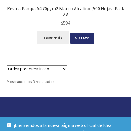
Resma Pampa A4 70g/m2 Blanco Alcalino (500 Hojas) Pack
X3
$
594
Leer más
Vistazo
Mostrando los 3 resultados
© idea librería 2026
¡bienvenidos a la nueva página web oficial de Idea
política de privacidad y términos de uso
Construido con