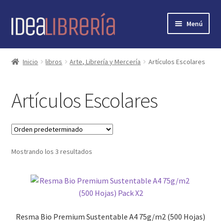
Ir
Ir
Menú
a
al
la
contenido
Inicio
navegación
Inicio
libros
Arte, Librería y Mercería
Artículos Escolares
contacto
Artículos Escolares
libros
mi cuenta
Mostrando los 3 resultados
nosotros
novedades
preguntas
Resma Bio Premium Sustentable A4 75g/m2 (500 Hojas)