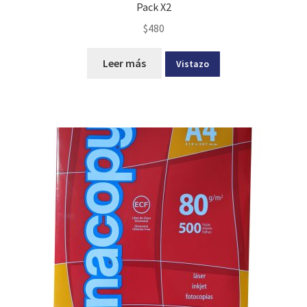
Pack X2
$
480
Leer más
Vistazo