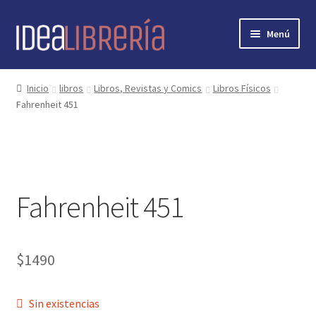
Ir
Ir
Menú
a
al
la
contenido
Inicio
navegación
Inicio
libros
Libros, Revistas y Comics
Libros Físicos
Fahrenheit 451
contacto
libros
mi cuenta
Fahrenheit 451
nosotros
novedades
$
1490
preguntas
Sin existencias