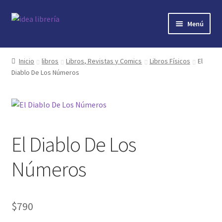
Ir
Ir
Menú
a
al
la
contenido
Inicio
navegación
Inicio
libros
Libros, Revistas y Comics
Libros Físicos
El
Diablo De Los Números
contacto
libros
mi cuenta
El Diablo De Los
nosotros
Números
novedades
$
790
preguntas