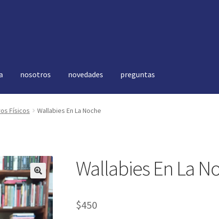
a
nosotros
novedades
preguntas
vedades
preguntas
ros Físicos
Wallabies En La Noche
Wallabies En La N
🔍
$
450