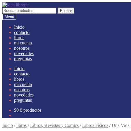
Ir
Ir
a
al
Buscar
Buscar
la
contenido
por:
Menú
navegación
Inicio
contacto
libros
mi cuenta
nosotros
novedades
preguntas
Inicio
contacto
libros
mi cuenta
nosotros
novedades
preguntas
$
0
0 productos
Inicio
/
libros
/
Libros, Revistas y Comics
/
Libros Físicos
/
Una Vida 