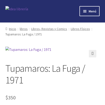
Ir
Ir
Menú
a
al
la
contenido
Inicio
navegación
Inicio
libros
Libros, Revistas y Comics
Libros Físicos
Tupamaros: La Fuga / 1971
contacto
libros
mi cuenta
🔍
Tupamaros: La Fuga /
nosotros
1971
novedades
$
350
preguntas