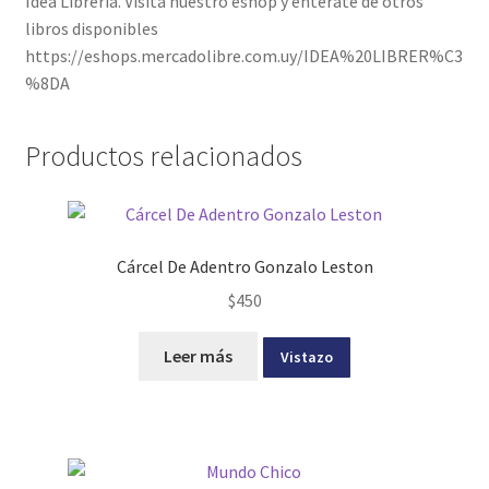
Idea Librería. Visita nuestro eshop y enterate de otros
libros disponibles
https://eshops.mercadolibre.com.uy/IDEA%20LIBRER%C3
%8DA
Productos relacionados
Cárcel De Adentro Gonzalo Leston
$
450
Leer más
Vistazo