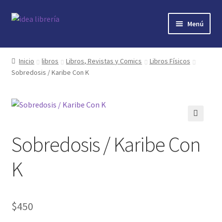
Ir
Ir
Menú
a
al
la
contenido
Inicio
navegación
Inicio
libros
Libros, Revistas y Comics
Libros Físicos
Sobredosis / Karibe Con K
contacto
libros
mi cuenta
🔍
Sobredosis / Karibe Con
nosotros
K
novedades
$
450
preguntas