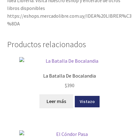
Idea Librería. Visita nuestro eshop y enterate de otros
libros disponibles
https://eshops.mercadolibre.com.uy/IDEA%20LIBRER%C3
%8DA
Productos relacionados
La Batalla De Bocalandia
$
390
Leer más
Vistazo