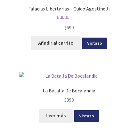
Falacias Libertarias – Guido Agostinelli
Valorado con
$
690
5.00
de 5
Añadir al carrito
Vistazo
La Batalla De Bocalandia
$
390
Leer más
Vistazo