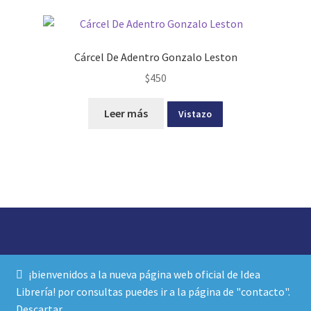
Cárcel De Adentro Gonzalo Leston
$
450
Leer más
Vistazo
© idea librería 2026
¡bienvenidos a la nueva página web oficial de Idea
política de privacidad y términos de uso
Construido con
Librería! por consultas puedes ir a la página de "contacto".
WooCommerce
.
Descartar