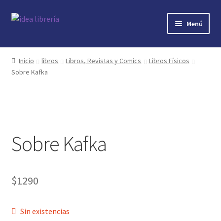
Ir
Ir
Menú
a
al
la
contenido
Inicio
navegación
Inicio
libros
Libros, Revistas y Comics
Libros Físicos
Sobre Kafka
contacto
libros
mi cuenta
Sobre Kafka
nosotros
novedades
$
1290
preguntas
Sin existencias