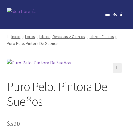
Ir
Ir
Menú
a
al
la
contenido
Inicio
navegación
Inicio
libros
Libros, Revistas y Comics
Libros Físicos
Puro Pelo. Pintora De Sueños
contacto
libros
mi cuenta
🔍
Puro Pelo. Pintora De
nosotros
Sueños
novedades
$
520
preguntas