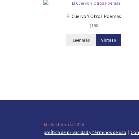
El Cuervo Y Otros Poemas
$
190
Leer más
Vistazo
© idea librería 2026
política de privacidad y términos de uso
Con