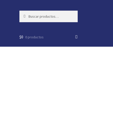
Buscar
Buscar
por:
$
0
0 productos