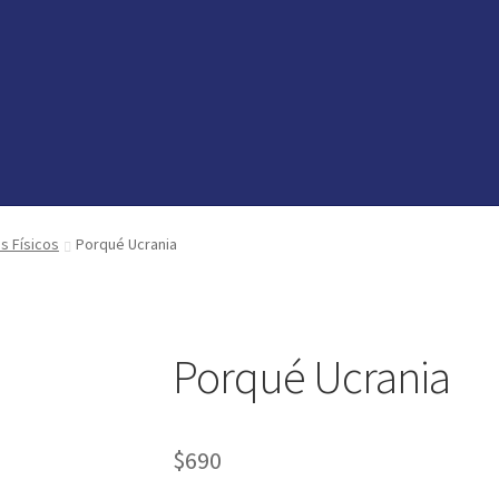
vedades
vedades
preguntas
preguntas
os Físicos
Porqué Ucrania
Porqué Ucrania
$
690