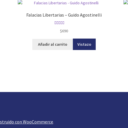
Falacias Libertarias – Guido Agostinelli
Valorado con
$
690
5.00
de 5
Añadir al carrito
Vistazo
struido con WooCommerce
.