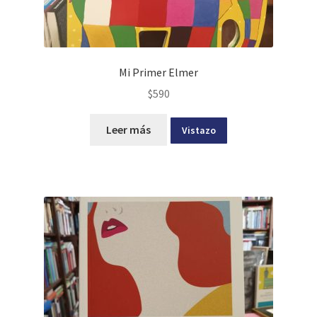
Mi Primer Elmer
$
590
Leer más
Vistazo