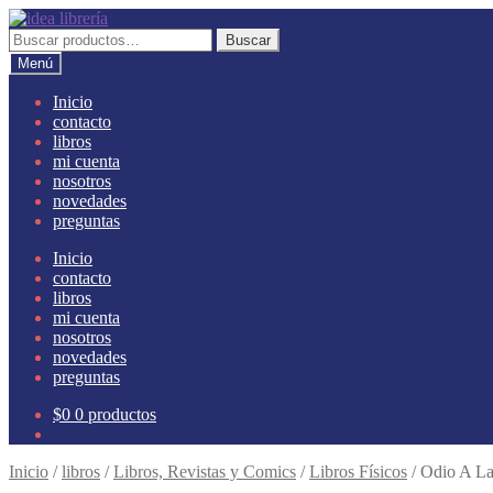
Ir
Ir
a
al
Buscar
Buscar
la
contenido
por:
Menú
navegación
Inicio
contacto
libros
mi cuenta
nosotros
novedades
preguntas
Inicio
contacto
libros
mi cuenta
nosotros
novedades
preguntas
$
0
0 productos
Inicio
/
libros
/
Libros, Revistas y Comics
/
Libros Físicos
/
Odio A La