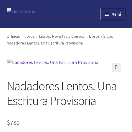
Ir
Ir
Menú
a
al
la
contenido
Inicio
navegación
Inicio
libros
Libros, Revistas y Comics
Libros Físicos
Nadadores Lentos. Una Escritura Provisoria
contacto
libros
mi cuenta
🔍
Nadadores Lentos. Una
nosotros
Escritura Provisoria
novedades
$
780
preguntas