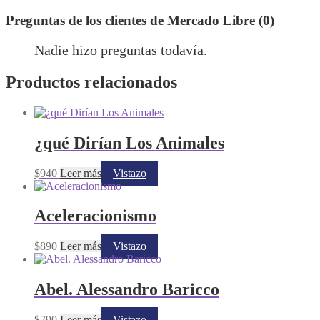
Preguntas de los clientes de Mercado Libre (0)
Nadie hizo preguntas todavía.
Productos relacionados
¿qué Dirían Los Animales
$
940
Leer más
Vistazo
Aceleracionismo
$
890
Leer más
Vistazo
Abel. Alessandro Baricco
$
790
Leer más
Vistazo