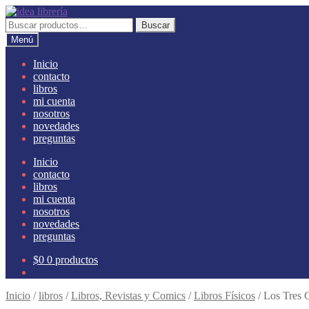
Ir
Ir
a
al
Buscar
Buscar
la
contenido
por:
Menú
navegación
Inicio
contacto
libros
mi cuenta
nosotros
novedades
preguntas
Inicio
contacto
libros
mi cuenta
nosotros
novedades
preguntas
$
0
0 productos
Inicio
/
libros
/
Libros, Revistas y Comics
/
Libros Físicos
/
Los Tres 