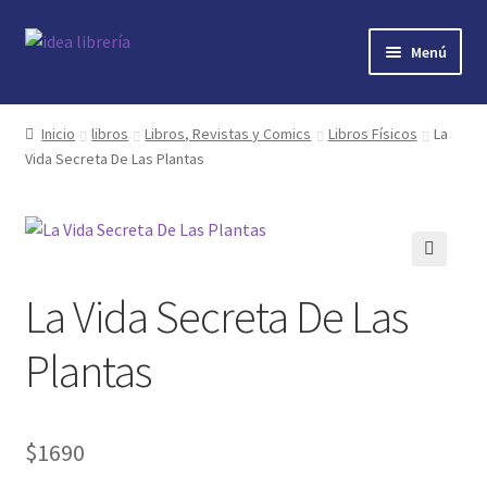
Ir
Ir
Menú
a
al
la
contenido
Inicio
navegación
Inicio
libros
Libros, Revistas y Comics
Libros Físicos
La
Vida Secreta De Las Plantas
contacto
libros
mi cuenta
🔍
La Vida Secreta De Las
nosotros
Plantas
novedades
$
1690
preguntas