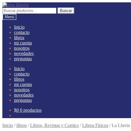
Ir
Ir
a
al
Buscar
Buscar
la
contenido
por:
Menú
navegación
Inicio
contacto
libros
mi cuenta
nosotros
novedades
preguntas
Inicio
contacto
libros
mi cuenta
nosotros
novedades
preguntas
$
0
0 productos
Inicio
/
libros
/
Libros, Revistas y Comics
/
Libros Físicos
/
La Lluvia