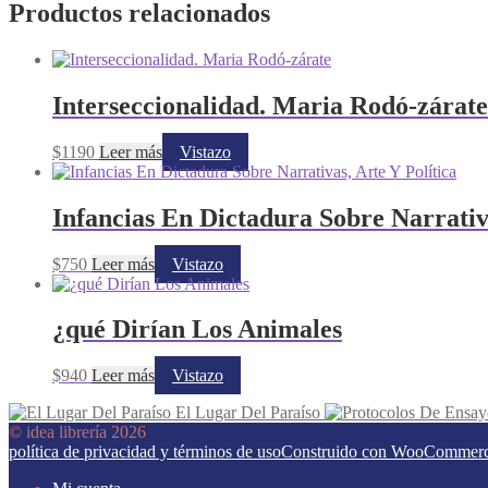
Productos relacionados
Interseccionalidad. Maria Rodó-zárate
$
1190
Leer más
Vistazo
Infancias En Dictadura Sobre Narrativa
$
750
Leer más
Vistazo
¿qué Dirían Los Animales
$
940
Leer más
Vistazo
El Lugar Del Paraíso
© idea librería 2026
política de privacidad y términos de uso
Construido con WooCommer