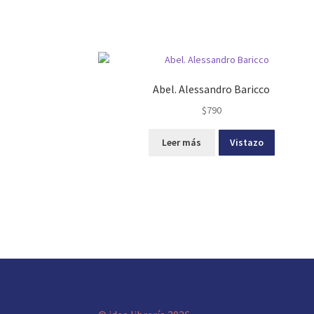
Abel. Alessandro Baricco
$
790
Leer más
Vistazo