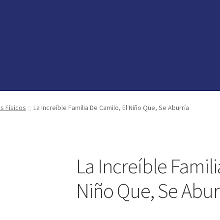
vedades
vedades
preguntas
preguntas
os Físicos
La Increíble Familia De Camilo, El Niño Que, Se Aburría
La Increíble Famili
Niño Que, Se Abur