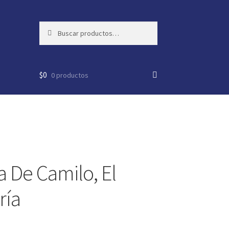
Buscar
Buscar
por:
$
0
0 productos
a De Camilo, El
ría