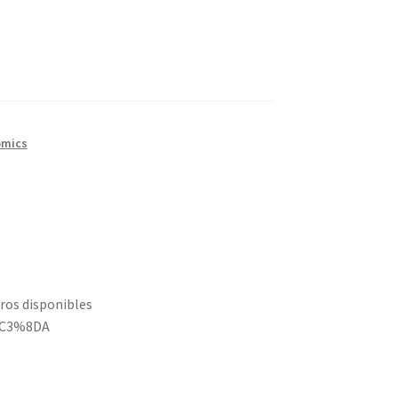
omics
bros disponibles
%C3%8DA