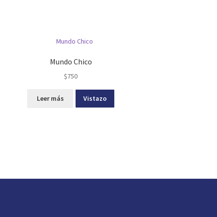
Mundo Chico
$
750
Leer más
Vistazo