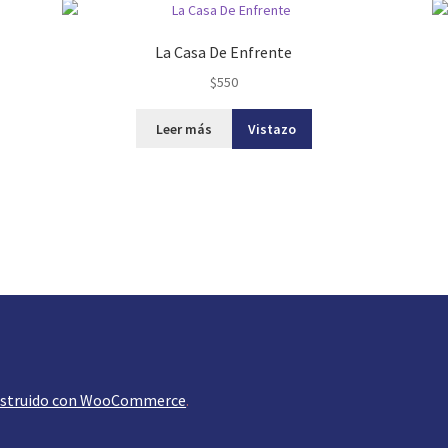
La Casa De Enfrente
$
550
Leer más
Vistazo
struido con WooCommerce
.