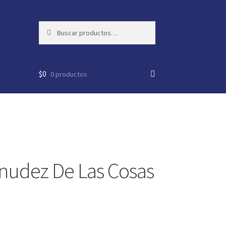
Buscar
Buscar
por:
$
0
0 productos
nudez De Las Cosas