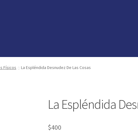
vedades
vedades
preguntas
preguntas
os Físicos
La Espléndida Desnudez De Las Cosas
La Espléndida Des
$
400