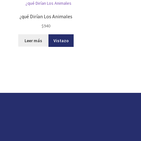
¿qué Dirían Los Animales
$
940
Leer más
Vistazo