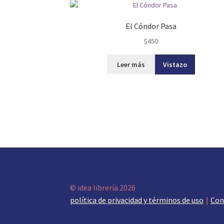
El Cóndor Pasa
$
450
Leer más
Vistazo
© idea librería 2026
política de privacidad y términos de uso
Con