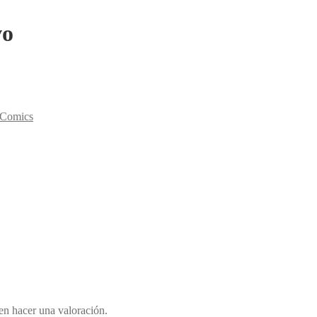
vo
y Comics
en hacer una valoración.