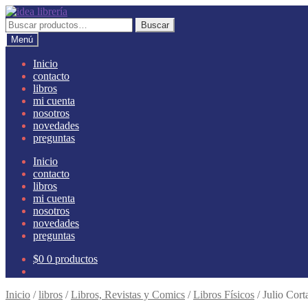
Ir
Ir
a
al
Buscar
Buscar
la
contenido
por:
Menú
navegación
Inicio
contacto
libros
mi cuenta
nosotros
novedades
preguntas
Inicio
contacto
libros
mi cuenta
nosotros
novedades
preguntas
$
0
0 productos
Inicio
/
libros
/
Libros, Revistas y Comics
/
Libros Físicos
/
Julio Cort