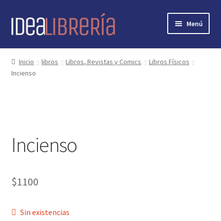
Ir
Ir
Menú
a
al
la
contenido
Inicio
navegación
Inicio
libros
Libros, Revistas y Comics
Libros Físicos
Incienso
contacto
libros
mi cuenta
Incienso
nosotros
novedades
$
1100
preguntas
Sin existencias