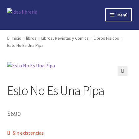
Ir
Ir
Menú
a
al
la
contenido
Inicio
navegación
Inicio
libros
Libros, Revistas y Comics
Libros Físicos
Esto No Es Una Pipa
contacto
libros
mi cuenta
🔍
Esto No Es Una Pipa
nosotros
novedades
$
690
preguntas
Sin existencias