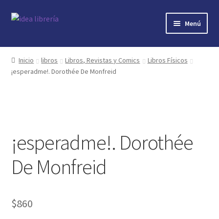
Ir
Ir
Menú
a
al
la
contenido
Inicio
navegación
Inicio
libros
Libros, Revistas y Comics
Libros Físicos
¡esperadme!. Dorothée De Monfreid
contacto
libros
mi cuenta
¡esperadme!. Dorothée
nosotros
De Monfreid
novedades
$
860
preguntas