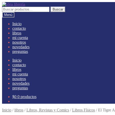
Ir
Ir
a
al
Buscar
Buscar
la
contenido
por:
Menú
navegación
Inicio
contacto
libros
mi cuenta
nosotros
novedades
preguntas
Inicio
contacto
libros
mi cuenta
nosotros
novedades
preguntas
$
0
0 productos
Inicio
/
libros
/
Libros, Revistas y Comics
/
Libros Físicos
/
El Tigre A