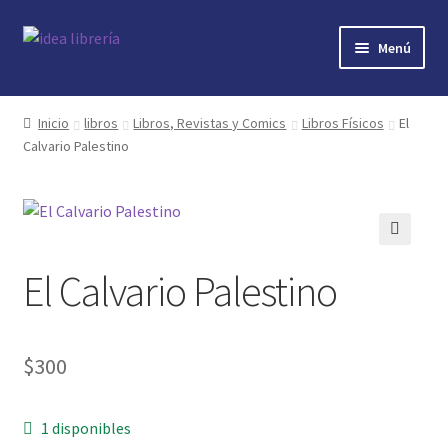
Ir
Ir
Menú
a
al
la
contenido
Inicio
navegación
Inicio
libros
Libros, Revistas y Comics
Libros Físicos
El
Calvario Palestino
contacto
libros
mi cuenta
🔍
El Calvario Palestino
nosotros
novedades
$
300
preguntas
1 disponibles