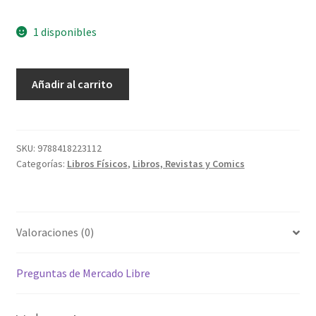
1 disponibles
El
Añadir al carrito
Arte
De
Envejecer
cantidad
SKU:
9788418223112
Categorías:
Libros Físicos
,
Libros, Revistas y Comics
Valoraciones (0)
Preguntas de Mercado Libre