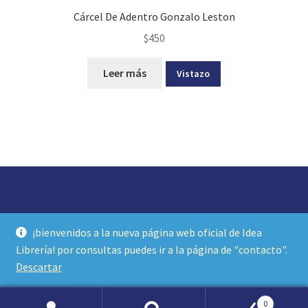
Cárcel De Adentro Gonzalo Leston
$
450
Leer más
Vistazo
© idea librería 2026
¡bienvenidos a la nueva página web oficial de Idea
política de privacidad y términos de uso
Construido con
Librería! por consultas puedes ir a la página de "contacto".
WooCommerce
.
Descartar
0