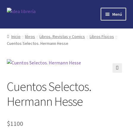
Ir
Ir
Menú
a
al
la
contenido
Inicio
navegación
Inicio
libros
Libros, Revistas y Comics
Libros Físicos
Cuentos Selectos. Hermann Hesse
contacto
libros
mi cuenta
🔍
Cuentos Selectos.
nosotros
Hermann Hesse
novedades
$
1100
preguntas