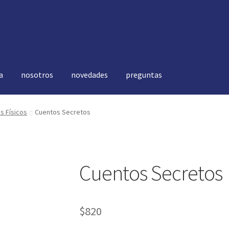
a
nosotros
novedades
preguntas
vedades
preguntas
os Físicos
Cuentos Secretos
Cuentos Secretos
$
820