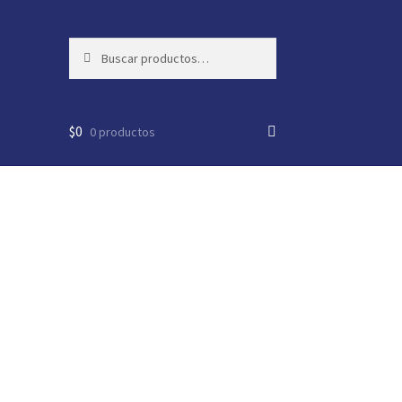
Buscar
Buscar
por:
$
0
0 productos