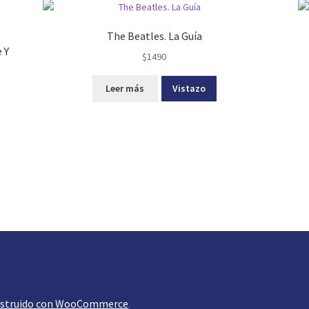
The Beatles. La Guía
 Y
$
1490
Leer más
Vistazo
struido con WooCommerce
.