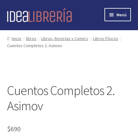
Ir
Ir
Menú
a
al
la
contenido
Inicio
navegación
Inicio
libros
Libros, Revistas y Comics
Libros Físicos
Cuentos Completos 2. Asimov
contacto
libros
mi cuenta
Cuentos Completos 2.
nosotros
Asimov
novedades
$
690
preguntas