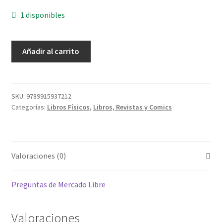
1 disponibles
Código
Añadir al carrito
De
La
Niñez
Y
SKU:
9789915937212
Categorías:
Libros Físicos
,
Libros, Revistas y Comics
La
Adolescencia
cantidad
Valoraciones (0)
Preguntas de Mercado Libre
Valoraciones