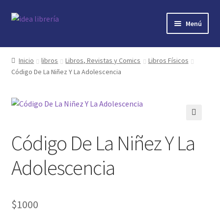
Ir
Ir
Menú
a
al
la
contenido
Inicio
navegación
Inicio
libros
Libros, Revistas y Comics
Libros Físicos
Código De La Niñez Y La Adolescencia
contacto
libros
mi cuenta
🔍
Código De La Niñez Y La
nosotros
Adolescencia
novedades
$
1000
preguntas