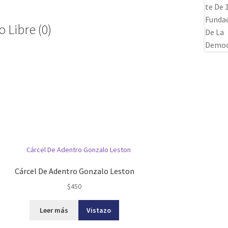
 Libre (0)
Cárcel De Adentro Gonzalo Leston
$
450
Leer más
Vistazo