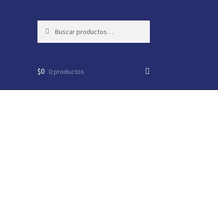
Buscar
Buscar
por:
$
0
0 productos