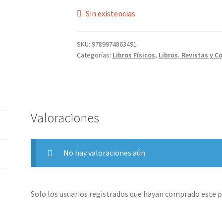
Sin existencias
SKU:
9789974863491
Categorías:
Libros Físicos
,
Libros, Revistas y C
Valoraciones
No hay valoraciones aún.
Solo los usuarios registrados que hayan comprado este 