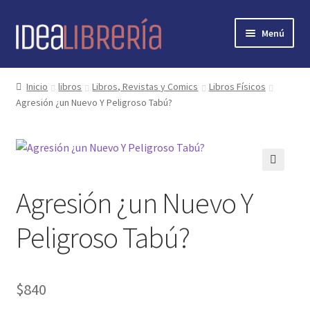
Ir
Ir
Menú
a
al
la
contenido
Inicio
navegación
Inicio
libros
Libros, Revistas y Comics
Libros Físicos
Agresión ¿un Nuevo Y Peligroso Tabú?
contacto
libros
mi cuenta
🔍
Agresión ¿un Nuevo Y
nosotros
Peligroso Tabú?
novedades
$
840
preguntas