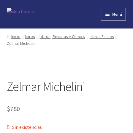
Ir
Ir
Menú
a
al
la
contenido
Inicio
navegación
Inicio
libros
Libros, Revistas y Comics
Libros Físicos
Zelmar Michelini
contacto
libros
mi cuenta
Zelmar Michelini
nosotros
novedades
$
780
preguntas
Sin existencias