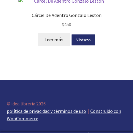
Cárcel De Adentro Gonzalo Leston
$
450
Leer más
Vistazo
© idea librería 2026
política de privacidad y términos de uso
Construido con
WooCommerce
.