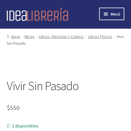
Ir
Ir
Menú
a
al
la
contenido
Inicio
navegación
Inicio
libros
Libros, Revistas y Comics
Libros Físicos
Vivir
Sin Pasado
contacto
libros
mi cuenta
Vivir Sin Pasado
nosotros
novedades
$
550
preguntas
1 disponibles