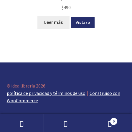
$
490
Leer más
Vistazo
© idea librería 2026
política de privacidad y términos de uso
Construido con
WooCommerce
.
0
Buscar
Buscar