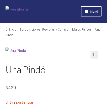
Ir
Ir
Menú
a
al
la
contenido
Inicio
navegación
Inicio
libros
Libros, Revistas y Comics
Libros Físicos
Una
Pindó
contacto
libros
mi cuenta
🔍
Una Pindó
nosotros
novedades
$
480
preguntas
Sin existencias