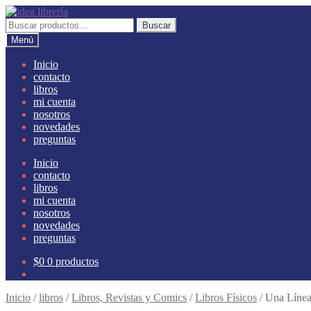
Ir
Ir
a
al
Buscar
Buscar
la
contenido
por:
Menú
navegación
Inicio
contacto
libros
mi cuenta
nosotros
novedades
preguntas
Inicio
contacto
libros
mi cuenta
nosotros
novedades
preguntas
$
0
0 productos
Inicio
/
libros
/
Libros, Revistas y Comics
/
Libros Físicos
/
Una Líne