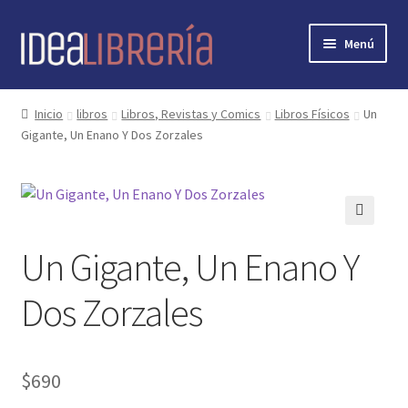
Ir
Ir
Menú
a
al
la
contenido
Inicio
navegación
Inicio
libros
Libros, Revistas y Comics
Libros Físicos
Un
Gigante, Un Enano Y Dos Zorzales
contacto
libros
mi cuenta
🔍
Un Gigante, Un Enano Y
nosotros
Dos Zorzales
novedades
$
690
preguntas