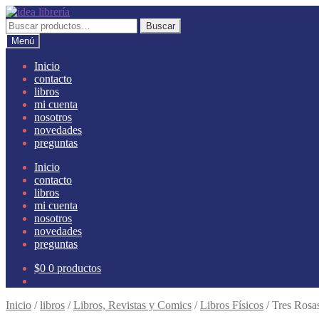
Ir
Ir
a
al
Buscar
Buscar
la
contenido
por:
Menú
navegación
Inicio
contacto
libros
mi cuenta
nosotros
novedades
preguntas
Inicio
contacto
libros
mi cuenta
nosotros
novedades
preguntas
$
0
0 productos
Inicio
/
libros
/
Libros, Revistas y Comics
/
Libros Físicos
/
Tres Rosa