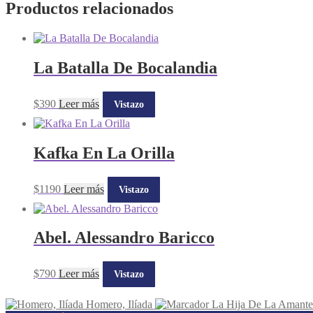
Productos relacionados
La Batalla De Bocalandia
$
390
Leer más
Vistazo
Kafka En La Orilla
$
1190
Leer más
Vistazo
Abel. Alessandro Baricco
$
790
Leer más
Vistazo
Homero, Ilíada
La Hija De La Amante