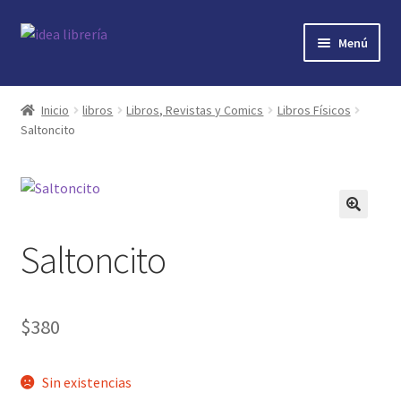
Ir
Ir
Menú
a
al
la
contenido
Inicio
navegación
Inicio
libros
Libros, Revistas y Comics
Libros Físicos
Saltoncito
contacto
libros
mi cuenta
🔍
Saltoncito
nosotros
novedades
$
380
preguntas
Sin existencias