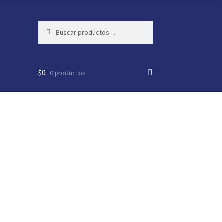
Buscar
Buscar
por:
$
0
0 productos