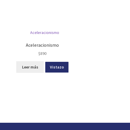
Aceleracionismo
$
890
Leer más
Vistazo