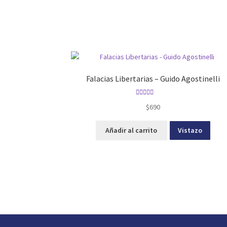
Falacias Libertarias – Guido Agostinelli
Valorado con
$
690
5.00
de 5
Añadir al carrito
Vistazo