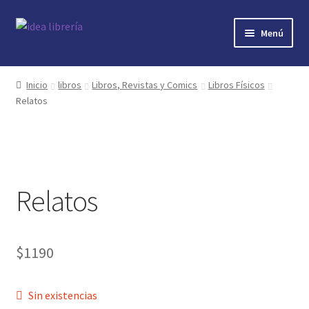
Ir
Ir
Menú
a
al
la
contenido
Inicio
navegación
Inicio
libros
Libros, Revistas y Comics
Libros Físicos
Relatos
contacto
libros
mi cuenta
Relatos
nosotros
novedades
$
1190
preguntas
Sin existencias