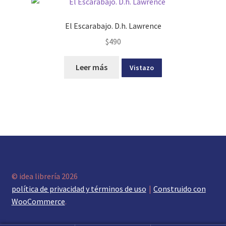
El Escarabajo. D.h. Lawrence
$
490
Leer más
Vistazo
© idea librería 2026
política de privacidad y términos de uso
Construido con
WooCommerce
.